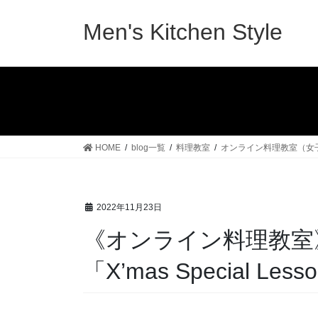
コ
ナ
ン
ビ
Men's Kitchen Style
テ
ゲ
ン
ー
ツ
シ
へ
ョ
ス
ン
キ
に
ッ
移
HOME
blog一覧
料理教室
オンライン料理教室（女
プ
動
2022年11月23日
《オンライン料理教室
「X’mas Special 