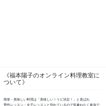
《お申込み》
7月6日（火）22時
より受付を開始致します。
その時間、このブログにアクセスしてください。
それまでは、今しばらくお待ちください。
《福本陽子のオンライン料理教室に
ついて》
簡単・美味しい料理は「美味しい！リピ決定！」と喜ばれ
男性レッスン・女子レッスンと別れているので気兼ねなく参加で