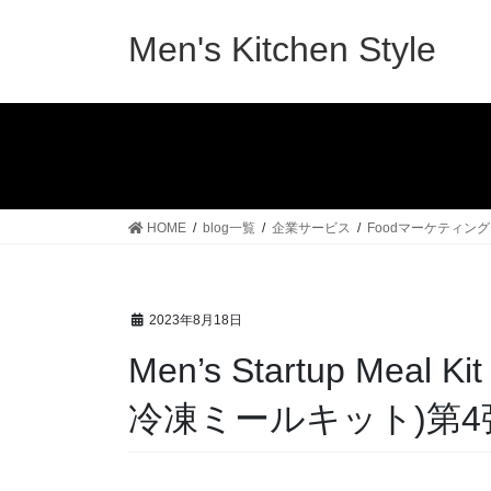
コ
ナ
ン
ビ
Men's Kitchen Style
テ
ゲ
ン
ー
ツ
シ
へ
ョ
ス
ン
キ
に
ッ
移
HOME
blog一覧
企業サービス
Foodマーケティング
プ
動
2023年8月18日
Men’s Startup Me
冷凍ミールキット)第4