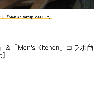
s Startup Meal Kit」
Men’s Kitchen」コラボ商
it】
。