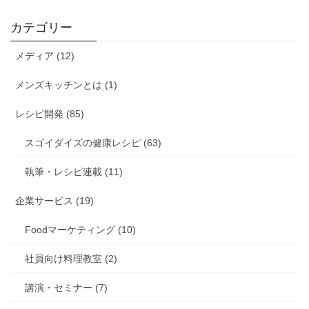
カテゴリー
メディア (12)
メンズキッチンとは (1)
レシピ開発 (85)
スゴイダイズの健康レシピ (63)
執筆・レシピ連載 (11)
企業サービス (19)
Foodマーケティング (10)
社員向け料理教室 (2)
講演・セミナー (7)