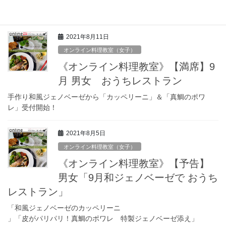
連載中 大塚食品スゴイダイズの健康レシピVOL.23
2021年8月11日
オンライン料理教室（女子）
《オンライン料理教室》【満席】9
月 男女 おうちレストラン
手作り和風ジェノベーゼから「カッペリーニ」＆「真鯛のポワ
レ」受付開始！
2021年8月5日
オンライン料理教室（女子）
《オンライン料理教室》【予告】
男女「9月和ジェノベーゼで おうち
レストラン」
「和風ジェノベーゼのカッペリーニ
」「皮がパリパリ！真鯛のポワレ 特製ジェノベーゼ添え」