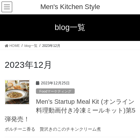
コ
ナ
Men's Kitchen Style
ン
ビ
テ
ゲ
ン
ー
blog一覧
ツ
シ
へ
ョ
ス
ン
HOME
blog一覧
2023年12月
キ
に
ッ
移
プ
動
2023年12月
2023年12月25日
Foodマーケティング
Men’s Startup Meal Kit (オンライン
料理動画付き冷凍ミールキット)第5
弾発売！
ポルチーニ香る 贅沢きのこのチキンクリーム煮