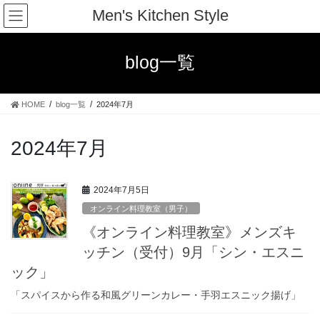
コ
ナ
Men's Kitchen Style
ン
ビ
テ
ゲ
ン
ー
blog一覧
ツ
シ
へ
ョ
ス
ン
HOME
blog一覧
2024年7月
キ
に
ッ
移
プ
動
2024年7月
2024年7月5日
オンライン料理教室（男子）
《オンライン料理教室》メンズキ
ッチン（受付）9月「シン・エスニ
ック」
「スパイスから作る和風グリーンカレー・手羽エスニック揚げ」