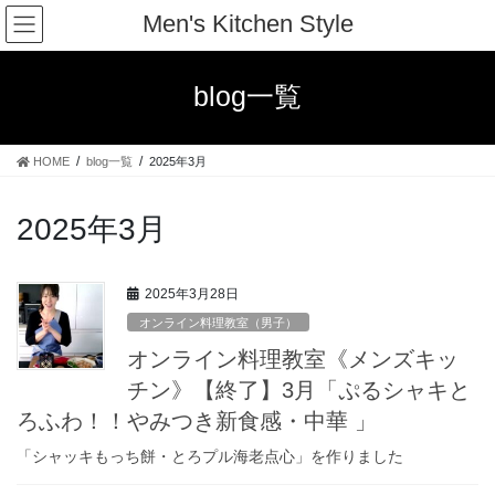
コ
ナ
Men's Kitchen Style
ン
ビ
テ
ゲ
ン
ー
blog一覧
ツ
シ
へ
ョ
ス
ン
HOME
blog一覧
2025年3月
キ
に
ッ
移
プ
動
2025年3月
2025年3月28日
オンライン料理教室（男子）
オンライン料理教室《メンズキッ
チン》【終了】3月「ぷるシャキと
ろふわ！！やみつき新食感・中華 」
「シャッキもっち餅・とろプル海老点心」を作りました