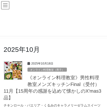
コ
ナ
Men's Kitchen Style
ン
ビ
テ
ゲ
ン
ー
blog一覧
ツ
シ
へ
ョ
ス
ン
HOME
blog一覧
2025年10月
キ
に
ッ
移
プ
動
2025年10月
2025年10月18日
オンライン料理教室（男子）
《オンライン料理教室》男性料理
教室メンズキッチンFinal（受付）
11月【15周年の感謝を込めて懐かしのX’mas3
品】
チキンロール・パエリア・くるみのキャラメリーゼラムスイーツ