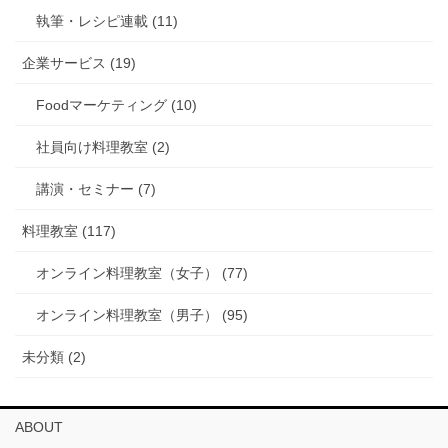
執筆・レシピ連載 (11)
企業サービス (19)
Foodマーケティング (10)
社員向け料理教室 (2)
講演・セミナー (7)
料理教室 (117)
オンライン料理教室（女子） (77)
オンライン料理教室（男子） (95)
未分類 (2)
ABOUT