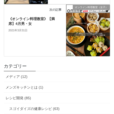
オンライン料理教室（女子）
次の記事
《オンライン料理教室》【満
席】4月男・女
2021年3月31日
カテゴリー
メディア (12)
メンズキッチンとは (1)
レシピ開発 (85)
スゴイダイズの健康レシピ (63)