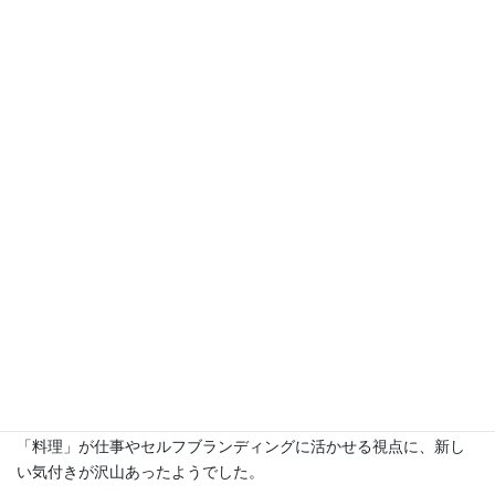
テーマは《料理によるセルフブ
ランディング術》
マーケティング視点で観る、公私に活かせるセルフブランディン
グ術
しかも「料理」で！
1時間オンライン講演をさせて頂きました。
「料理」が仕事やセルフブランディングに活かせる視点に、新し
い気付きが沢山あったようでした。