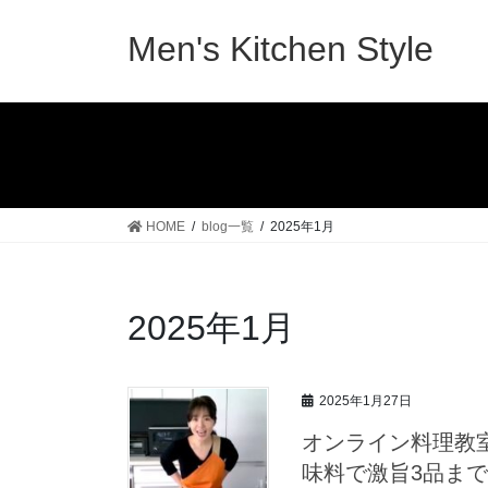
コ
ナ
ン
ビ
Men's Kitchen Style
テ
ゲ
ン
ー
ツ
シ
へ
ョ
ス
ン
キ
に
ッ
移
HOME
blog一覧
2025年1月
プ
動
2025年1月
2025年1月27日
オンライン料理教
味料で激旨3品まで